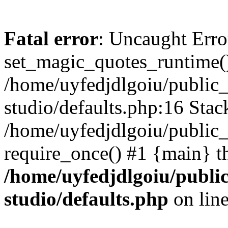
Fatal error
: Uncaught Erro
set_magic_quotes_runtime()
/home/uyfedjdlgoiu/public
studio/defaults.php:16 Stack
/home/uyfedjdlgoiu/public_
require_once() #1 {main} t
/home/uyfedjdlgoiu/publi
studio/defaults.php
on lin